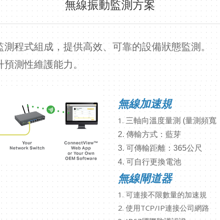
無線振動監測方案
監測程式組成，提供高效、可靠的設備狀態監測。
升預測性維護能力。
無線加速規
1.
三軸向溫度量測 (
量測頻寬：Y、
2.
傳輸方式：藍芽
3.
可傳輸距離：365公尺
4.
可自行更換電池
無線閘道器
1. 可連接不限數量的加速規
2. 使用TCP/IP連接公司網路