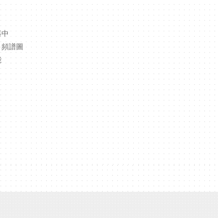
器中
、頻譜圖
能